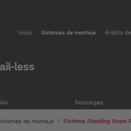
Inicio
Sistemas de montaje
Ámbito de
il-less
ión
Descargas
istemas de montaje
Sistema Standing Seam R