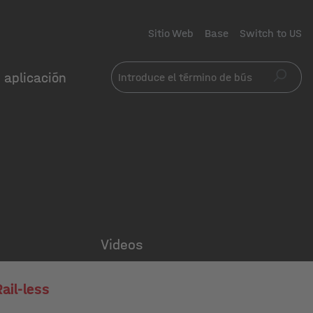
Sitio Web
Base
Switch to US
 aplicación
Videos
ail-less