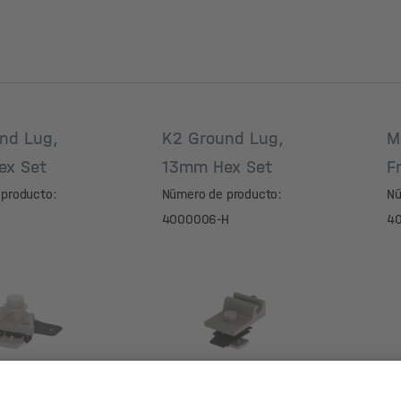
nd Lug,
K2 Ground Lug,
M
ex Set
13mm Hex Set
F
producto:
Número de producto:
Nú
4000006-H
4