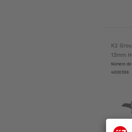
K2 Grou
13mm H
Número de 
4000396