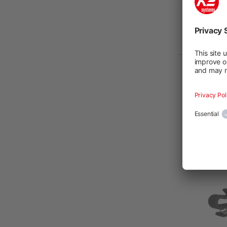
K2 4 Wi
Clip, S
Nuevo
Número de 
4000400