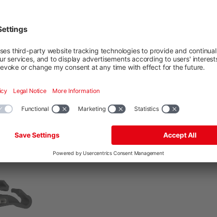
re Dragon
et
producto: