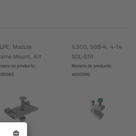
LPE, Module
ILSCO, SGB-4, 4-14
rame Mount, Kit
SOL-STR
mero de producto:
Número de producto:
000083
4000960