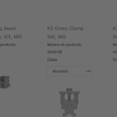
ng Seam
K2 Cross Clamp
K
s, Kit, Mill
Set, Mill
S
producto:
Número de producto:
Nú
4000135
4
Color
Co
Color
Co