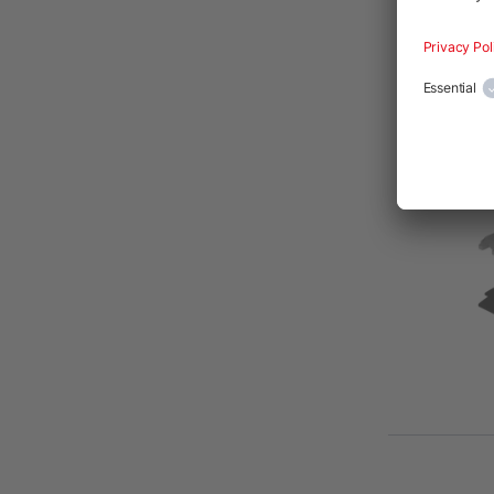
4000601-
Altura d
[mm]
Altura d
[mm]