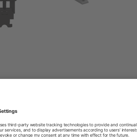
lver,
CR EC Dark
C
Eliminar
E
ex
gradualmente
g
r
Número de producto:
Nú
lmente
4000093
4
producto: