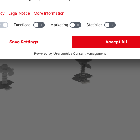
Altura del módulo
A
H
el módulo
[mm]
[
el módulo
Altura del módulo
A
[mm]
[