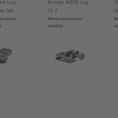
nd Lug,
Burndy WEEB Lug
C
ex Set
10.3
O
producto:
Número de producto:
Nú
H
4000622
40