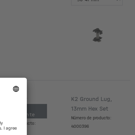
Altura del módulo
[mm]
R EC Silver
K2 Ground Lug,
liminar
13mm Hex Set
radualmente
Número de producto:
mero de producto:
4000396
000092