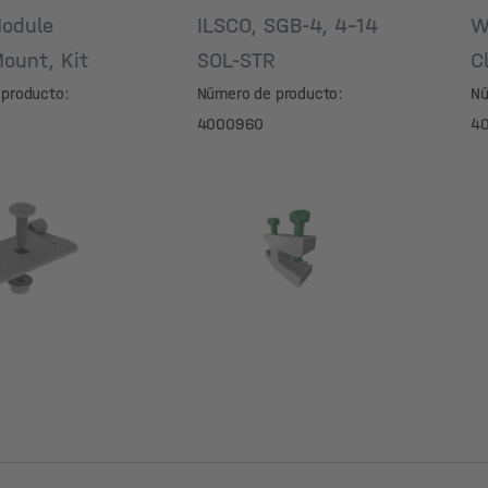
odule
ILSCO, SGB-4, 4-14
W
ount, Kit
SOL-STR
C
producto:
Número de producto:
Nú
4000960
4