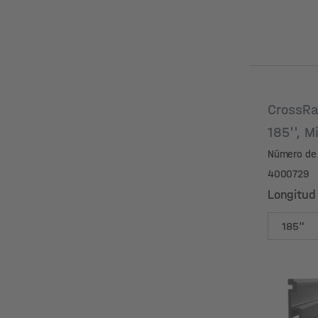
CrossRa
185'', M
Número de 
4000729
Longitud
Longitud