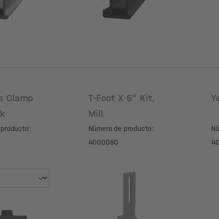
s Clamp
T-Foot X 6” Kit,
Y
rk
Mill
producto:
Número de producto:
Nú
4000080
4