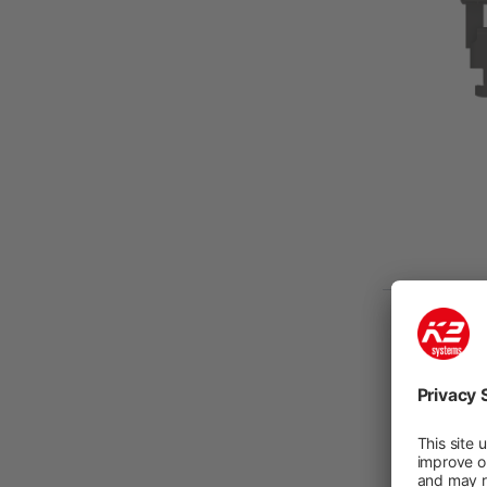
Color
CR MC Si
13mm H
Elimina
gradua
Número de 