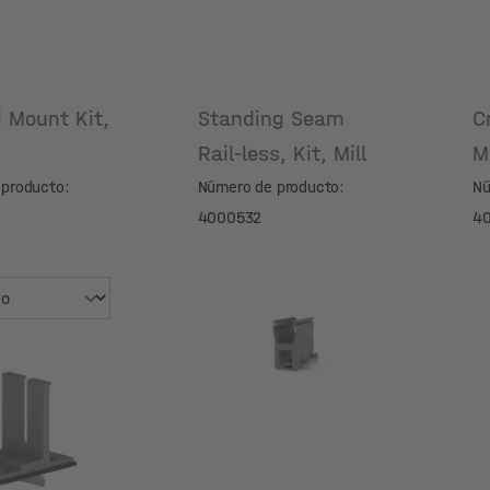
i Mount Kit,
Standing Seam
C
Rail-less, Kit, Mill
M
producto:
Número de producto:
Nú
4000532
4