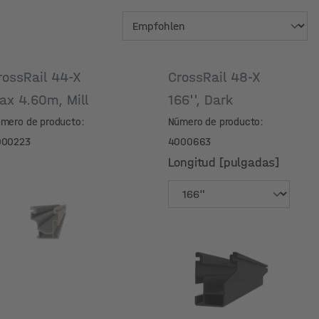
rossRail 44-X
CrossRail 48-X
ax 4.60m, Mill
166'', Dark
mero de producto:
Número de producto:
000223
4000663
Longitud [pulgadas]
Longitud [pulgadas]