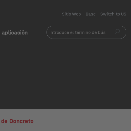
Sitio Web
Base
Switch to US
 aplicación
 de Concreto