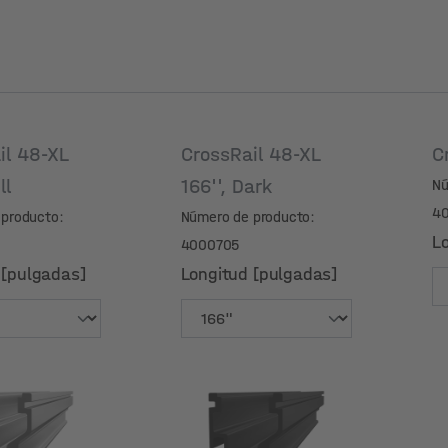
il 48-XL
CrossRail 48-XL
C
ill
166'', Dark
Nú
4
producto:
Número de producto:
L
4000705
 [pulgadas]
Longitud [pulgadas]
 [pulgadas]
Longitud [pulgadas]
L