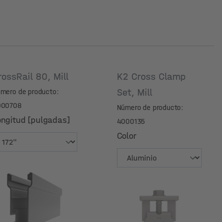
rossRail 80, Mill
K2 Cross Clamp
Set, Mill
mero de producto:
000708
Número de producto:
ongitud [pulgadas]
4000135
Color
ongitud [pulgadas]
Color