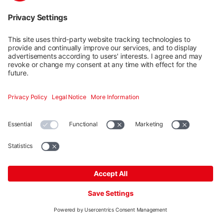
Rail Connector CR 44-X, Set, Mill
Número de producto: 4000051